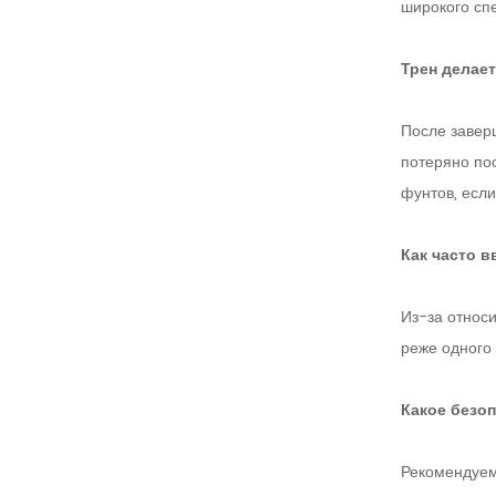
широкого спе
Трен делае
После завер
потеряно по
фунтов, если
Как часто 
Из-за относ
реже одного 
Какое безо
Рекомендуем