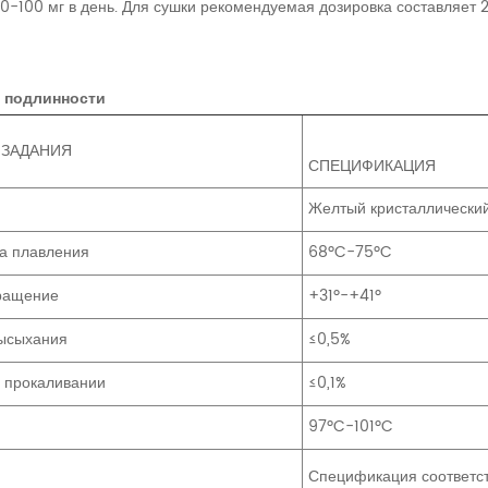
0-100 мг в день. Для сушки рекомендуемая дозировка составляет 2
 подлинности
 ЗАДАНИЯ
СПЕЦИФИКАЦИЯ
Желтый кристаллически
а плавления
68ºC-75ºC
ращение
+31º-+41º
высыхания
≤0,5%
и прокаливании
≤0,1%
97ºC-101ºC
е
Спецификация соответст