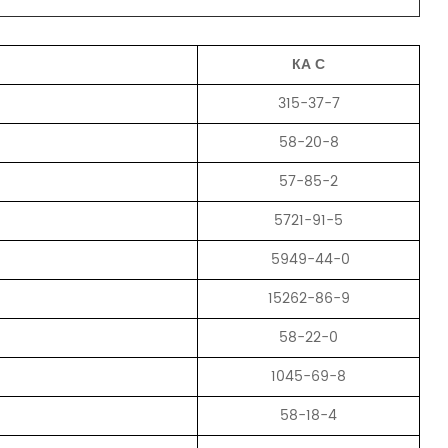
КА
С
315-37-7
58-20-8
57-85-2
5721-91-5
5949-44-0
15262-86-9
58-22-0
1045-69-8
58-18-4