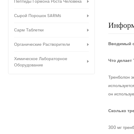
Пептиды Гормона Роста Человека
Сырой Порошок SARMs
Информ
Сарм Таблетки
Вводимый с
Органические Растворители
Химическое Лабораторное
Что делает 
Оборудование
Тренболон э
используетс
он использу
Сколько тр
300 мг тренб