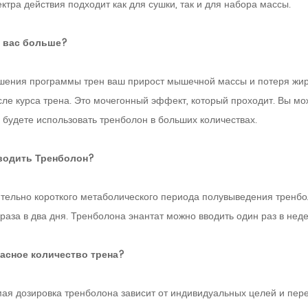
ктра действия подходит как для сушки, так и для набора массы.
т вас больше?
шения программы трен ваш прирост мышечной массы и потеря жир
сле курса трена. Это мочегонный эффект, который проходит. Вы м
 будете использовать тренболон в больших количествах.
вводить Тренболон?
ительно короткого метаболического периода полувыведения тренбо
раза в два дня. Тренболона энантат можно вводить один раз в нед
пасное количество трена?
ая дозировка тренболона зависит от индивидуальных целей и пер