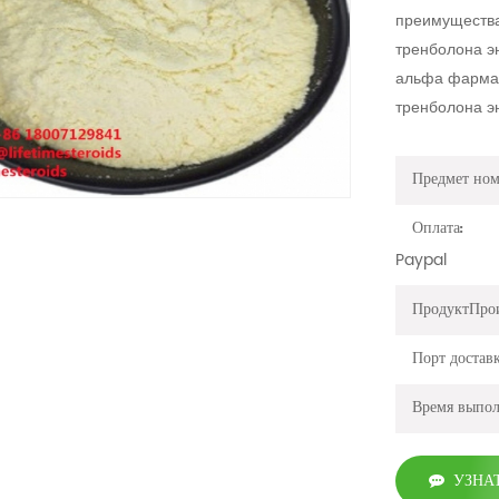
преимущества
тренболона эн
альфа фарма т
тренболона э
Предмет ном
Оплата:
Paypal
ПродуктПро
Порт достав
Время выпо
УЗНА