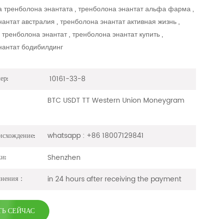
 тренболона энантата , тренболона энантат альфа фарма ,
антат австралия , тренболона энантат активная жизнь ,
ренболона энантат , тренболона энантат купить ,
нантат бодибилдинг
10161-33-8
ер:
BTC USDT TT Western Union Moneygram
whatsapp : +86 18007129841
исхождение:
Shenzhen
ки:
in 24 hours after receiving the payment
лнения：
ТЬ СЕЙЧАС