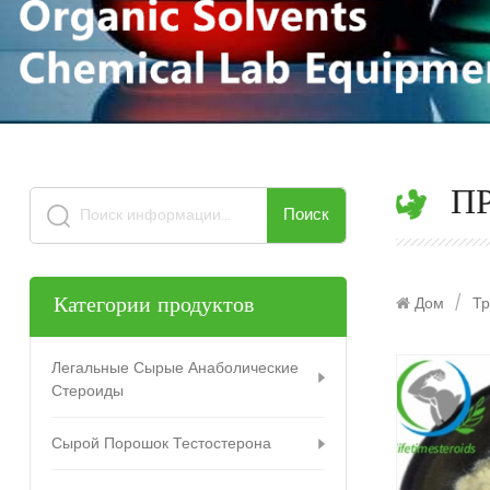
П
Поиск
Дом
/
Т
Категории продуктов
Легальные Сырые Анаболические
Стероиды
Сырой Порошок Тестостерона