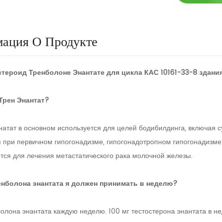
ация О Продукте
тероид Тренболоне Энантате для цикла КАС 10161-33-8 зда
Трен Энантат?
натат в основном используется для целей бодибилдинга, включая с
я при первичном гипогонадизме, гипогонадотропном гипогонадизме 
ется для лечения метастатического рака молочной железы.
енболона энантата я должен принимать в неделю?
олона энантата каждую неделю. 100 мг тестостерона энантата в н