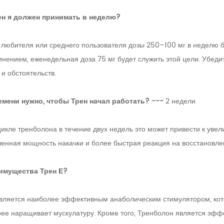
ен я должен принимать в неделю?
 любителя или среднего пользователя дозы 250–100 мг в неделю б
нением, еженедельная доза 75 мг будет служить этой цели. Убедит
и обстоятельств.
емени нужно, чтобы Трен начал работать? ---
2 недели
цикле тренболона в течение двух недель это может привести к ув
шенная мощность накачки и более быстрая реакция на восстановле
имущества Трен Е?
вляется наиболее эффективным анаболическим стимулятором, кот
рее наращивает мускулатуру. Кроме того, Тренболон является эф