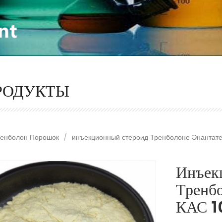
РОДУКТЫ
ренболон Порошок
/
инъекционный стероид Тренболоне Энантате
Инъек
Тренб
КАС 1