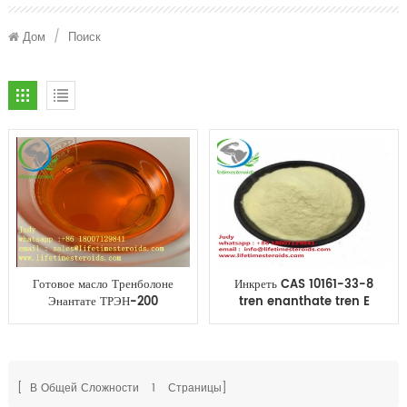
Дом
/
Поиск
Готовое масло Тренболоне
Инкреть CAS 10161-33-8
Энантате ТРЭН-200
tren enanthate tren E
Энантате ТРЭН-200 Трен
стероида цикла
Э 200мг стероидов масла
вырезывания стероидная
бодибилдинга
полуфабрикатное для
бодибилдинга
[ В Общей Сложности
1
Страницы]