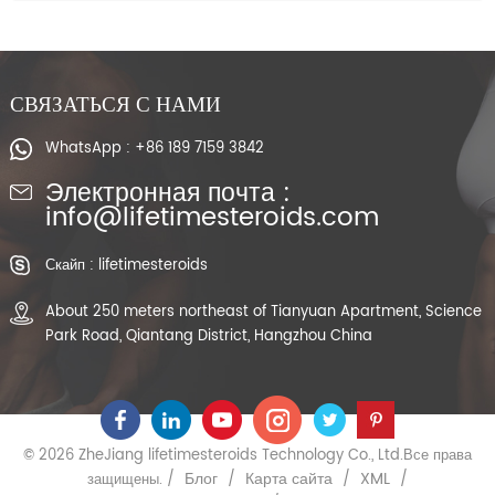
СВЯЗАТЬСЯ С НАМИ
WhatsApp : +86 189 7159 3842
Электронная почта :
info@lifetimesteroids.com
Скайп : lifetimesteroids
About 250 meters northeast of Tianyuan Apartment, Science
Park Road, Qiantang District, Hangzhou China
© 2026 ZheJiang lifetimesteroids Technology Co., Ltd.Все права
Блог
Карта сайта
XML
защищены. /
/
/
/