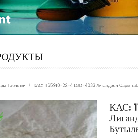
РОДУКТЫ
рм Таблетки
/
КАС: 1165910-22-4 LGD-4033 Лигандрол Сарм таб
КАС: 
Лиган
Бутыл