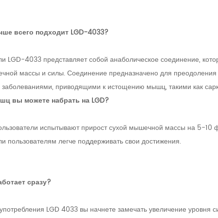
учше всего подходит LGD-4033?
ли LGD-4033 представляет собой анаболическое соединение, кот
чной массы и силы. Соединение предназначено для преодоления
 заболеваниями, приводящими к истощению мышц, такими как сарк
шц вы можете набрать на LGD?
ользователи испытывают прирост сухой мышечной массы на 5-10 фу
ли пользователям легче поддерживать свои достижения.
аботает сразу?
 употребления LGD 4033 вы начнете замечать увеличение уровня си