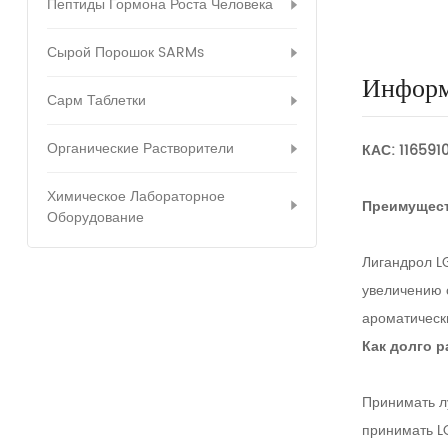
Пептиды Гормона Роста Человека
Сырой Порошок SARMs
Информ
Сарм Таблетки
Органические Растворители
КАС: 11659
Химическое Лабораторное
Преимущест
Оборудование
Лигандрол L
увеличению 
ароматическ
Как долго 
Принимать л
принимать LG