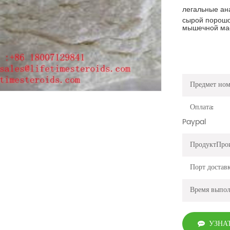
легальные ан
сырой порошо
мышечной ма
Предмет ном
Оплата:
Paypal
ПродуктПро
Порт достав
Время выпо
УЗНА