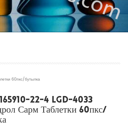
летки 60пкс/бутылка
1165910-22-4 LGD-4033
дрол Сарм Таблетки 60пкс/
ка