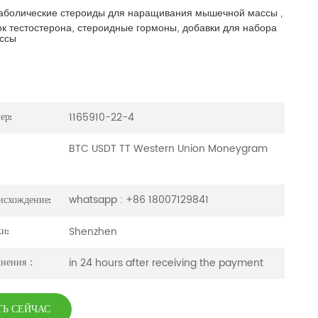
аболические стероиды для наращивания мышечной массы
,
к тестостерона, стероидные гормоны, добавки для набора
ссы
1165910-22-4
ер:
BTC USDT TT Western Union Moneygram
whatsapp : +86 18007129841
исхождение:
Shenzhen
ки:
in 24 hours after receiving the payment
лнения：
ТЬ СЕЙЧАС