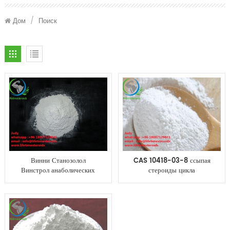
Дом
/
Поиск
Винни Станозолол
CAS 10418-03-8 ссыпая
Винстрол анаболических
стероиды цикла
стероидов КАС 10418-03-
Stanozolol Winstrol
8 устные для роста мышцы
winny сжигание жира